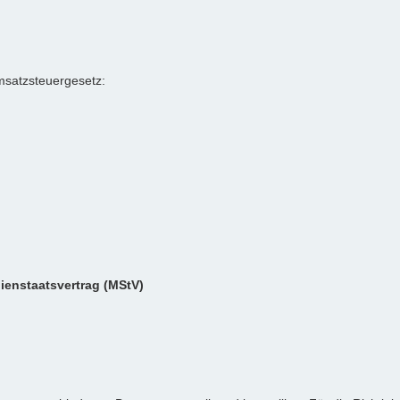
satzsteuergesetz:
dienstaatsvertrag (MStV)