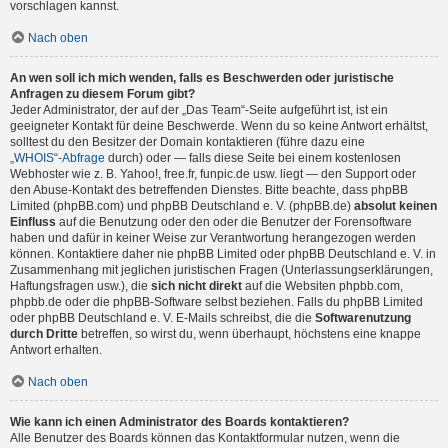
vorschlagen kannst.
Nach oben
An wen soll ich mich wenden, falls es Beschwerden oder juristische
Anfragen zu diesem Forum gibt?
Jeder Administrator, der auf der „Das Team“-Seite aufgeführt ist, ist ein
geeigneter Kontakt für deine Beschwerde. Wenn du so keine Antwort erhältst,
solltest du den Besitzer der Domain kontaktieren (führe dazu eine
„WHOIS“-Abfrage
durch) oder — falls diese Seite bei einem kostenlosen
Webhoster wie z. B. Yahoo!, free.fr, funpic.de usw. liegt — den Support oder
den Abuse-Kontakt des betreffenden Dienstes. Bitte beachte, dass phpBB
Limited (phpBB.com) und phpBB Deutschland e. V. (phpBB.de)
absolut keinen
Einfluss
auf die Benutzung oder den oder die Benutzer der Forensoftware
haben und dafür in keiner Weise zur Verantwortung herangezogen werden
können. Kontaktiere daher nie phpBB Limited oder phpBB Deutschland e. V. in
Zusammenhang mit jeglichen juristischen Fragen (Unterlassungserklärungen,
Haftungsfragen usw.), die
sich nicht direkt
auf die Websiten phpbb.com,
phpbb.de oder die phpBB-Software selbst beziehen. Falls du phpBB Limited
oder phpBB Deutschland e. V. E-Mails schreibst, die die
Softwarenutzung
durch Dritte
betreffen, so wirst du, wenn überhaupt, höchstens eine knappe
Antwort erhalten.
Nach oben
Wie kann ich einen Administrator des Boards kontaktieren?
Alle Benutzer des Boards können das Kontaktformular nutzen, wenn die