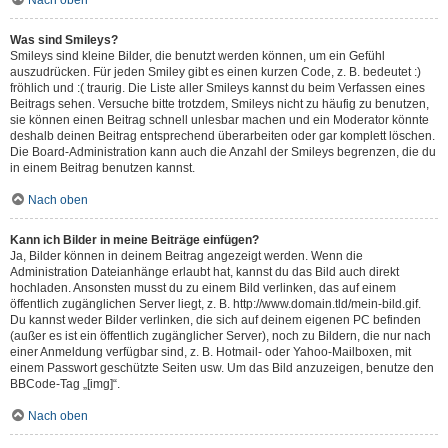
Nach oben
Was sind Smileys?
Smileys sind kleine Bilder, die benutzt werden können, um ein Gefühl
auszudrücken. Für jeden Smiley gibt es einen kurzen Code, z. B. bedeutet :)
fröhlich und :( traurig. Die Liste aller Smileys kannst du beim Verfassen eines
Beitrags sehen. Versuche bitte trotzdem, Smileys nicht zu häufig zu benutzen,
sie können einen Beitrag schnell unlesbar machen und ein Moderator könnte
deshalb deinen Beitrag entsprechend überarbeiten oder gar komplett löschen.
Die Board-Administration kann auch die Anzahl der Smileys begrenzen, die du
in einem Beitrag benutzen kannst.
Nach oben
Kann ich Bilder in meine Beiträge einfügen?
Ja, Bilder können in deinem Beitrag angezeigt werden. Wenn die
Administration Dateianhänge erlaubt hat, kannst du das Bild auch direkt
hochladen. Ansonsten musst du zu einem Bild verlinken, das auf einem
öffentlich zugänglichen Server liegt, z. B. http://www.domain.tld/mein-bild.gif.
Du kannst weder Bilder verlinken, die sich auf deinem eigenen PC befinden
(außer es ist ein öffentlich zugänglicher Server), noch zu Bildern, die nur nach
einer Anmeldung verfügbar sind, z. B. Hotmail- oder Yahoo-Mailboxen, mit
einem Passwort geschützte Seiten usw. Um das Bild anzuzeigen, benutze den
BBCode-Tag „[img]“.
Nach oben