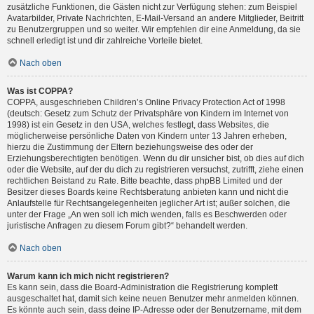
zusätzliche Funktionen, die Gästen nicht zur Verfügung stehen: zum Beispiel
Avatarbilder, Private Nachrichten, E-Mail-Versand an andere Mitglieder, Beitritt
zu Benutzergruppen und so weiter. Wir empfehlen dir eine Anmeldung, da sie
schnell erledigt ist und dir zahlreiche Vorteile bietet.
Nach oben
Was ist COPPA?
COPPA, ausgeschrieben Children’s Online Privacy Protection Act of 1998
(deutsch: Gesetz zum Schutz der Privatsphäre von Kindern im Internet von
1998) ist ein Gesetz in den USA, welches festlegt, dass Websites, die
möglicherweise persönliche Daten von Kindern unter 13 Jahren erheben,
hierzu die Zustimmung der Eltern beziehungsweise des oder der
Erziehungsberechtigten benötigen. Wenn du dir unsicher bist, ob dies auf dich
oder die Website, auf der du dich zu registrieren versuchst, zutrifft, ziehe einen
rechtlichen Beistand zu Rate. Bitte beachte, dass phpBB Limited und der
Besitzer dieses Boards keine Rechtsberatung anbieten kann und nicht die
Anlaufstelle für Rechtsangelegenheiten jeglicher Art ist; außer solchen, die
unter der Frage „An wen soll ich mich wenden, falls es Beschwerden oder
juristische Anfragen zu diesem Forum gibt?“ behandelt werden.
Nach oben
Warum kann ich mich nicht registrieren?
Es kann sein, dass die Board-Administration die Registrierung komplett
ausgeschaltet hat, damit sich keine neuen Benutzer mehr anmelden können.
Es könnte auch sein, dass deine IP-Adresse oder der Benutzername, mit dem