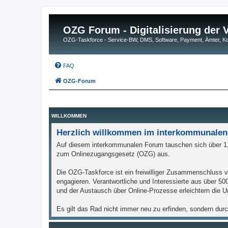
OZG Forum - Digitalisierung der
OZG-Taskforce - Service-BW, DMS, Software, Payment, Ämter,
FAQ
OZG-Forum
WILLKOMMEN
Herzlich willkommen im interkommunalen
Auf diesem interkommunalen Forum tauschen sich über 1.
zum Onlinezugangsgesetz (OZG) aus.
Die OZG-Taskforce ist ein freiwilliger Zusammenschluss vo
engagieren. Verantwortliche und Interessierte aus über 
und der Austausch über Online-Prozesse erleichtern die Um
Es gilt das Rad nicht immer neu zu erfinden, sondern dur