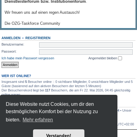
Dienstleisterforum bzw. Institutionenforum
.
Wir freuen uns auf einen regen Austausch!
Die OZG-Taskforce Community
ANMELDEN
•
REGISTRIEREN
Benutzername:
Passwort:
Ich habe mein Passwort vergessen
Angemeldet bleiben
WER IST ONLINE?
Insgesamt sind
5
Besucher online :: 0 sichtbare Mitglieder, 0 unsichtbare Mitglieder und 5
Gäste (basierend auf den aktiven Besuchern der letzten 5 Minuten)
Der Besucherrekord liegt bei
117
Besuchern, die am Fr 22. Mai 2026, 04:45 gleichzeitig
online waren.
Diese Website nutzt Cookies, um dir den
STATISTIK
Beiträge insgesamt
7844
• Themen insgesamt
1808
• Mitglieder insgesamt
1104
• Unser
bestmöglichen Komfort bei der Nutzung zu
neuestes Mitglied:
jonaszilly
bieten.
Mehr erfahren
OZG-Forum
Alle Zeiten sind
UTC+02:00
Verstanden!
Powered by
phpBB
® Forum Software © phpBB Limited