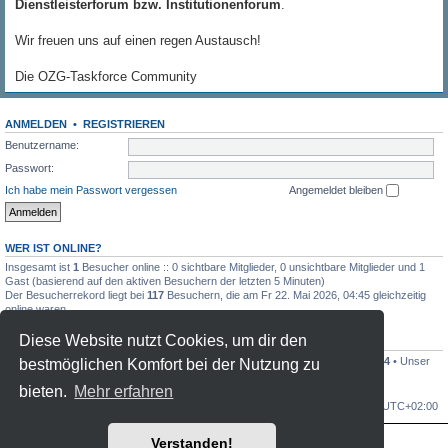
Dienstleisterforum bzw. Institutionenforum
.
Wir freuen uns auf einen regen Austausch!
Die OZG-Taskforce Community
ANMELDEN
•
REGISTRIEREN
Benutzername:
Passwort:
Ich habe mein Passwort vergessen
Angemeldet bleiben
WER IST ONLINE?
Insgesamt ist
1
Besucher online :: 0 sichtbare Mitglieder, 0 unsichtbare Mitglieder und 1
Gast (basierend auf den aktiven Besuchern der letzten 5 Minuten)
Der Besucherrekord liegt bei
117
Besuchern, die am Fr 22. Mai 2026, 04:45 gleichzeitig
online waren.
Diese Website nutzt Cookies, um dir den
STATISTIK
Beiträge insgesamt
7844
• Themen insgesamt
1808
• Mitglieder insgesamt
1104
• Unser
bestmöglichen Komfort bei der Nutzung zu
neuestes Mitglied:
jonaszilly
bieten.
Mehr erfahren
OZG-Forum
Alle Zeiten sind
UTC+02:00
Verstanden!
Powered by
phpBB
® Forum Software © phpBB Limited