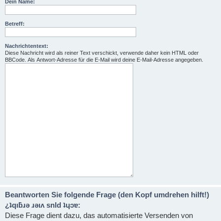
Dein Name:
Betreff:
Nachrichtentext:
Diese Nachricht wird als reiner Text verschickt, verwende daher kein HTML oder
BBCode. Als Antwort-Adresse für die E-Mail wird deine E-Mail-Adresse angegeben.
Beantworten Sie folgende Frage (den Kopf umdrehen hilft!)
¿ʇqıƃɹǝ ɹǝıʌ snld ʇɥɔɐ:
Diese Frage dient dazu, das automatisierte Versenden von