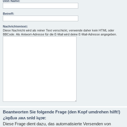
Dein Name:
Betreff:
Nachrichtentext:
Diese Nachricht wird als reiner Text verschickt, verwende daher kein HTML oder
BBCode. Als Antwort-Adresse für die E-Mail wird deine E-Mail-Adresse angegeben.
Beantworten Sie folgende Frage (den Kopf umdrehen hilft!)
¿ʇqıƃɹǝ ɹǝıʌ snld ʇɥɔɐ:
Diese Frage dient dazu, das automatisierte Versenden von