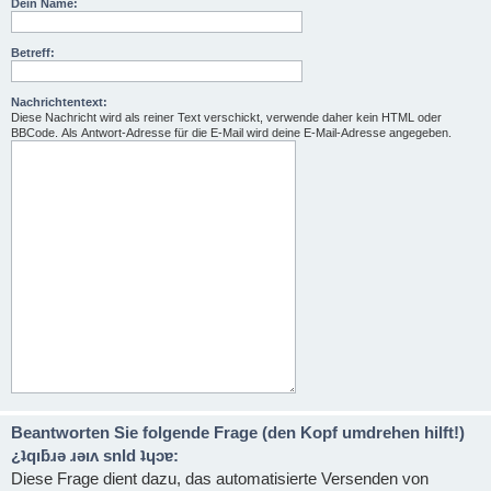
Dein Name:
Betreff:
Nachrichtentext:
Diese Nachricht wird als reiner Text verschickt, verwende daher kein HTML oder
BBCode. Als Antwort-Adresse für die E-Mail wird deine E-Mail-Adresse angegeben.
Beantworten Sie folgende Frage (den Kopf umdrehen hilft!)
¿ʇqıƃɹǝ ɹǝıʌ snld ʇɥɔɐ:
Diese Frage dient dazu, das automatisierte Versenden von