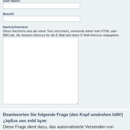
Dein Name:
Betreff:
Nachrichtentext:
Diese Nachricht wird als reiner Text verschickt, verwende daher kein HTML oder
BBCode. Als Antwort-Adresse für die E-Mail wird deine E-Mail-Adresse angegeben.
Beantworten Sie folgende Frage (den Kopf umdrehen hilft!)
¿ʇqıƃɹǝ ɹǝıʌ snld ʇɥɔɐ:
Diese Frage dient dazu, das automatisierte Versenden von