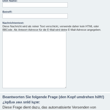
Dein Name:
Betreff:
Nachrichtentext:
Diese Nachricht wird als reiner Text verschickt, verwende daher kein HTML oder
BBCode. Als Antwort-Adresse für die E-Mail wird deine E-Mail-Adresse angegeben.
Beantworten Sie folgende Frage (den Kopf umdrehen hilft!)
¿ʇqıƃɹǝ ɹǝıʌ snld ʇɥɔɐ:
Diese Frage dient dazu, das automatisierte Versenden von