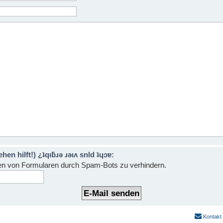
n hilft!) ¿ʇqıƃɹǝ ɹǝıʌ snld ʇɥɔɐ:
den von Formularen durch Spam-Bots zu verhindern.
Kontakt