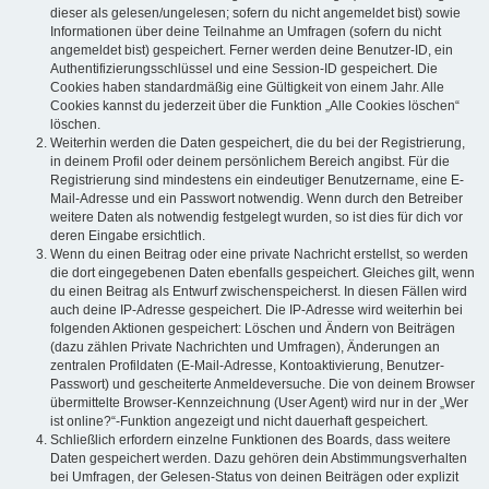
dieser als gelesen/ungelesen; sofern du nicht angemeldet bist) sowie
Informationen über deine Teilnahme an Umfragen (sofern du nicht
angemeldet bist) gespeichert. Ferner werden deine Benutzer-ID, ein
Authentifizierungsschlüssel und eine Session-ID gespeichert. Die
Cookies haben standardmäßig eine Gültigkeit von einem Jahr. Alle
Cookies kannst du jederzeit über die Funktion „Alle Cookies löschen“
löschen.
Weiterhin werden die Daten gespeichert, die du bei der Registrierung,
in deinem Profil oder deinem persönlichem Bereich angibst. Für die
Registrierung sind mindestens ein eindeutiger Benutzername, eine E-
Mail-Adresse und ein Passwort notwendig. Wenn durch den Betreiber
weitere Daten als notwendig festgelegt wurden, so ist dies für dich vor
deren Eingabe ersichtlich.
Wenn du einen Beitrag oder eine private Nachricht erstellst, so werden
die dort eingegebenen Daten ebenfalls gespeichert. Gleiches gilt, wenn
du einen Beitrag als Entwurf zwischenspeicherst. In diesen Fällen wird
auch deine IP-Adresse gespeichert. Die IP-Adresse wird weiterhin bei
folgenden Aktionen gespeichert: Löschen und Ändern von Beiträgen
(dazu zählen Private Nachrichten und Umfragen), Änderungen an
zentralen Profildaten (E-Mail-Adresse, Kontoaktivierung, Benutzer-
Passwort) und gescheiterte Anmeldeversuche. Die von deinem Browser
übermittelte Browser-Kennzeichnung (User Agent) wird nur in der „Wer
ist online?“-Funktion angezeigt und nicht dauerhaft gespeichert.
Schließlich erfordern einzelne Funktionen des Boards, dass weitere
Daten gespeichert werden. Dazu gehören dein Abstimmungsverhalten
bei Umfragen, der Gelesen-Status von deinen Beiträgen oder explizit