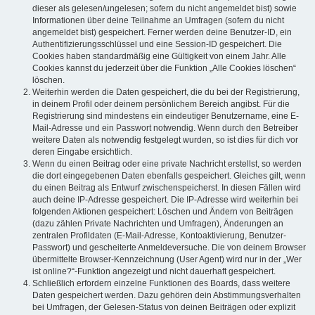
dieser als gelesen/ungelesen; sofern du nicht angemeldet bist) sowie
Informationen über deine Teilnahme an Umfragen (sofern du nicht
angemeldet bist) gespeichert. Ferner werden deine Benutzer-ID, ein
Authentifizierungsschlüssel und eine Session-ID gespeichert. Die
Cookies haben standardmäßig eine Gültigkeit von einem Jahr. Alle
Cookies kannst du jederzeit über die Funktion „Alle Cookies löschen“
löschen.
Weiterhin werden die Daten gespeichert, die du bei der Registrierung,
in deinem Profil oder deinem persönlichem Bereich angibst. Für die
Registrierung sind mindestens ein eindeutiger Benutzername, eine E-
Mail-Adresse und ein Passwort notwendig. Wenn durch den Betreiber
weitere Daten als notwendig festgelegt wurden, so ist dies für dich vor
deren Eingabe ersichtlich.
Wenn du einen Beitrag oder eine private Nachricht erstellst, so werden
die dort eingegebenen Daten ebenfalls gespeichert. Gleiches gilt, wenn
du einen Beitrag als Entwurf zwischenspeicherst. In diesen Fällen wird
auch deine IP-Adresse gespeichert. Die IP-Adresse wird weiterhin bei
folgenden Aktionen gespeichert: Löschen und Ändern von Beiträgen
(dazu zählen Private Nachrichten und Umfragen), Änderungen an
zentralen Profildaten (E-Mail-Adresse, Kontoaktivierung, Benutzer-
Passwort) und gescheiterte Anmeldeversuche. Die von deinem Browser
übermittelte Browser-Kennzeichnung (User Agent) wird nur in der „Wer
ist online?“-Funktion angezeigt und nicht dauerhaft gespeichert.
Schließlich erfordern einzelne Funktionen des Boards, dass weitere
Daten gespeichert werden. Dazu gehören dein Abstimmungsverhalten
bei Umfragen, der Gelesen-Status von deinen Beiträgen oder explizit