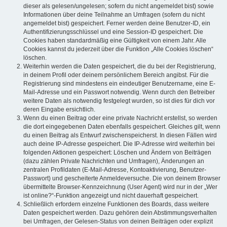
dieser als gelesen/ungelesen; sofern du nicht angemeldet bist) sowie
Informationen über deine Teilnahme an Umfragen (sofern du nicht
angemeldet bist) gespeichert. Ferner werden deine Benutzer-ID, ein
Authentifizierungsschlüssel und eine Session-ID gespeichert. Die
Cookies haben standardmäßig eine Gültigkeit von einem Jahr. Alle
Cookies kannst du jederzeit über die Funktion „Alle Cookies löschen“
löschen.
Weiterhin werden die Daten gespeichert, die du bei der Registrierung,
in deinem Profil oder deinem persönlichem Bereich angibst. Für die
Registrierung sind mindestens ein eindeutiger Benutzername, eine E-
Mail-Adresse und ein Passwort notwendig. Wenn durch den Betreiber
weitere Daten als notwendig festgelegt wurden, so ist dies für dich vor
deren Eingabe ersichtlich.
Wenn du einen Beitrag oder eine private Nachricht erstellst, so werden
die dort eingegebenen Daten ebenfalls gespeichert. Gleiches gilt, wenn
du einen Beitrag als Entwurf zwischenspeicherst. In diesen Fällen wird
auch deine IP-Adresse gespeichert. Die IP-Adresse wird weiterhin bei
folgenden Aktionen gespeichert: Löschen und Ändern von Beiträgen
(dazu zählen Private Nachrichten und Umfragen), Änderungen an
zentralen Profildaten (E-Mail-Adresse, Kontoaktivierung, Benutzer-
Passwort) und gescheiterte Anmeldeversuche. Die von deinem Browser
übermittelte Browser-Kennzeichnung (User Agent) wird nur in der „Wer
ist online?“-Funktion angezeigt und nicht dauerhaft gespeichert.
Schließlich erfordern einzelne Funktionen des Boards, dass weitere
Daten gespeichert werden. Dazu gehören dein Abstimmungsverhalten
bei Umfragen, der Gelesen-Status von deinen Beiträgen oder explizit