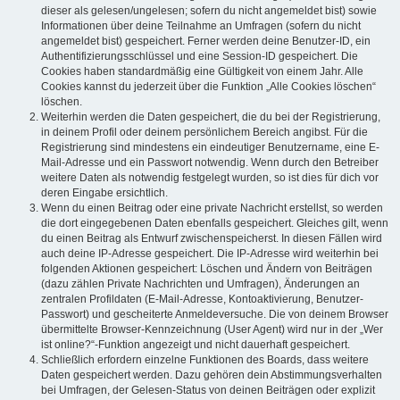
dieser als gelesen/ungelesen; sofern du nicht angemeldet bist) sowie
Informationen über deine Teilnahme an Umfragen (sofern du nicht
angemeldet bist) gespeichert. Ferner werden deine Benutzer-ID, ein
Authentifizierungsschlüssel und eine Session-ID gespeichert. Die
Cookies haben standardmäßig eine Gültigkeit von einem Jahr. Alle
Cookies kannst du jederzeit über die Funktion „Alle Cookies löschen“
löschen.
Weiterhin werden die Daten gespeichert, die du bei der Registrierung,
in deinem Profil oder deinem persönlichem Bereich angibst. Für die
Registrierung sind mindestens ein eindeutiger Benutzername, eine E-
Mail-Adresse und ein Passwort notwendig. Wenn durch den Betreiber
weitere Daten als notwendig festgelegt wurden, so ist dies für dich vor
deren Eingabe ersichtlich.
Wenn du einen Beitrag oder eine private Nachricht erstellst, so werden
die dort eingegebenen Daten ebenfalls gespeichert. Gleiches gilt, wenn
du einen Beitrag als Entwurf zwischenspeicherst. In diesen Fällen wird
auch deine IP-Adresse gespeichert. Die IP-Adresse wird weiterhin bei
folgenden Aktionen gespeichert: Löschen und Ändern von Beiträgen
(dazu zählen Private Nachrichten und Umfragen), Änderungen an
zentralen Profildaten (E-Mail-Adresse, Kontoaktivierung, Benutzer-
Passwort) und gescheiterte Anmeldeversuche. Die von deinem Browser
übermittelte Browser-Kennzeichnung (User Agent) wird nur in der „Wer
ist online?“-Funktion angezeigt und nicht dauerhaft gespeichert.
Schließlich erfordern einzelne Funktionen des Boards, dass weitere
Daten gespeichert werden. Dazu gehören dein Abstimmungsverhalten
bei Umfragen, der Gelesen-Status von deinen Beiträgen oder explizit