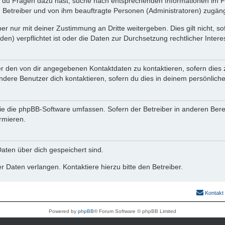
n du Fragen dazu hast, suche nach entsprechenden Informationen im Fo
n Betreiber und von ihm beauftragte Personen (Administratoren) zugäng
r nur mit deiner Zustimmung an Dritte weitergeben. Dies gilt nicht, s
n) verpflichtet ist oder die Daten zur Durchsetzung rechtlicher Interes
er den von dir angegebenen Kontaktdaten zu kontaktieren, sofern dies 
andere Benutzer dich kontaktieren, sofern du dies in deinem persönliche
, die die phpBB-Software umfassen. Sofern der Betreiber in anderen Be
ormieren.
 Daten über dich gespeichert sind.
 Daten verlangen. Kontaktiere hierzu bitte den Betreiber.
Kontakt
Powered by
phpBB
® Forum Software © phpBB Limited
Deutsche Übersetzung durch
phpBB.de