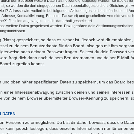
rch den Betreiber weitere Daten als notwendig festgelegt wurden, so ist dies für 
llst, so werden die dort eingegebenen Daten ebenfalls gespeichert. Gleiches gilt, 
Die IP-Adresse wird weiterhin bei folgenden Aktionen gespeichert: Löschen und Än
l-Adresse, Kontoaktivierung, Benutzer-Passwort) und gescheiterte Anmeldeversuch
ine?“-Funktion angezeigt und nicht dauerhaft gespeichert.
 dass weitere Daten gespeichert werden. Dazu gehören dein Abstimmungsverhalten
gungsfunktionen.
(Hash) gespeichert, so dass es sicher ist. Jedoch wird dir empfohlen, 
ssel zu deinem Benutzerkonto für das Board, also geh mit ihm sorgsam
htigterweise nach deinem Passwort fragen. Solltest du dein Passwort v
are fragt dich dann nach deinem Benutzernamen und deiner E-Mail-Ad
Board zugreifen kannst.
en und oben näher spezifizierten Daten zu speichern, um das Board bet
en einer Interessenabwägung zwischen deinen und seinen Interessen sow
r von deinem Browser übermittelter Browser-Kennung zu speichern, so
R DATEN
n Personen zu ermöglichen. Du bist dir daher bewusst, dass die Daten d
ber kann jedoch festlegen, dass einzelne Informationen nur für einen ei