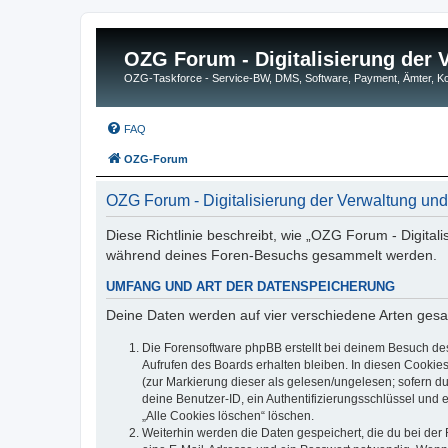
OZG Forum - Digitalisierung der
OZG-Taskforce - Service-BW, DMS, Software, Payment, Ämter,
FAQ
OZG-Forum
OZG Forum - Digitalisierung der Verwaltung un
Diese Richtlinie beschreibt, wie „OZG Forum - Digital
während deines Foren-Besuchs gesammelt werden.
UMFANG UND ART DER DATENSPEICHERUNG
Deine Daten werden auf vier verschiedene Arten ges
Die Forensoftware phpBB erstellt bei deinem Besuch de
Aufrufen des Boards erhalten bleiben. In diesen Cookies
(zur Markierung dieser als gelesen/ungelesen; sofern d
deine Benutzer-ID, ein Authentifizierungsschlüssel und 
„Alle Cookies löschen“ löschen.
Weiterhin werden die Daten gespeichert, die du bei der 