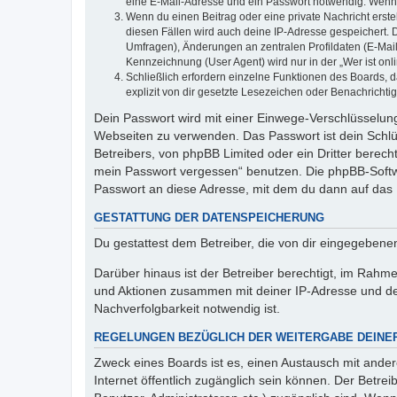
eine E-Mail-Adresse und ein Passwort notwendig. Wenn du
Wenn du einen Beitrag oder eine private Nachricht erste
diesen Fällen wird auch deine IP-Adresse gespeichert. 
Umfragen), Änderungen an zentralen Profildaten (E-Mai
Kennzeichnung (User Agent) wird nur in der „Wer ist onl
Schließlich erfordern einzelne Funktionen des Boards,
explizit von dir gesetzte Lesezeichen oder Benachrichti
Dein Passwort wird mit einer Einwege-Verschlüsselung 
Webseiten zu verwenden. Das Passwort ist dein Schlü
Betreibers, von phpBB Limited oder ein Dritter berec
mein Passwort vergessen“ benutzen. Die phpBB-Softw
Passwort an diese Adresse, mit dem du dann auf das 
GESTATTUNG DER DATENSPEICHERUNG
Du gestattest dem Betreiber, die von dir eingegeben
Darüber hinaus ist der Betreiber berechtigt, im Rahm
und Aktionen zusammen mit deiner IP-Adresse und de
Nachverfolgbarkeit notwendig ist.
REGELUNGEN BEZÜGLICH DER WEITERGABE DEINE
Zweck eines Boards ist es, einen Austausch mit andere
Internet öffentlich zugänglich sein können. Der Betrei