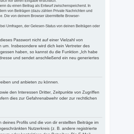
dich vor deren Eingabe ersichtlich.
wenn du einen Beitrag als Entwurf zwischenspeicherst. In
dern von Beiträgen (dazu zählen Private Nachrichten und
e. Die von deinem Browser übermittelte Browser-
 bei Umfragen, der Gelesen-Status von deinen Beiträgen oder
dieses Passwort nicht auf einer Vielzahl von
 um. Insbesondere wird dich kein Vertreter des
ergessen haben, so kannst du die Funktion „Ich habe
resse und sendet anschließend ein neu generiertes
reiben und anbieten zu können.
ie den Interessen Dritter, Zeitpunkte von Zugriffen
fern dies zur Gefahrenabwehr oder zur rechtlichen
eines Profils und die von dir erstellten Beiträge im
ngeschränkten Nutzerkreis (z. B. andere registrierte