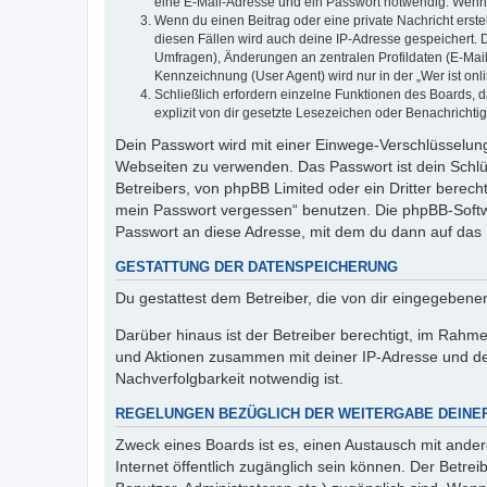
eine E-Mail-Adresse und ein Passwort notwendig. Wenn du
Wenn du einen Beitrag oder eine private Nachricht erste
diesen Fällen wird auch deine IP-Adresse gespeichert. 
Umfragen), Änderungen an zentralen Profildaten (E-Mai
Kennzeichnung (User Agent) wird nur in der „Wer ist onl
Schließlich erfordern einzelne Funktionen des Boards,
explizit von dir gesetzte Lesezeichen oder Benachrichti
Dein Passwort wird mit einer Einwege-Verschlüsselung 
Webseiten zu verwenden. Das Passwort ist dein Schlü
Betreibers, von phpBB Limited oder ein Dritter berec
mein Passwort vergessen“ benutzen. Die phpBB-Softw
Passwort an diese Adresse, mit dem du dann auf das 
GESTATTUNG DER DATENSPEICHERUNG
Du gestattest dem Betreiber, die von dir eingegeben
Darüber hinaus ist der Betreiber berechtigt, im Rahm
und Aktionen zusammen mit deiner IP-Adresse und de
Nachverfolgbarkeit notwendig ist.
REGELUNGEN BEZÜGLICH DER WEITERGABE DEINE
Zweck eines Boards ist es, einen Austausch mit andere
Internet öffentlich zugänglich sein können. Der Betrei