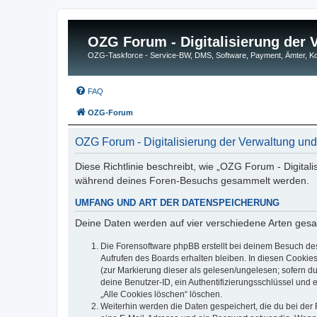
OZG Forum - Digitalisierung der
OZG-Taskforce - Service-BW, DMS, Software, Payment, Ämter,
FAQ
OZG-Forum
OZG Forum - Digitalisierung der Verwaltung un
Diese Richtlinie beschreibt, wie „OZG Forum - Digital
während deines Foren-Besuchs gesammelt werden.
UMFANG UND ART DER DATENSPEICHERUNG
Deine Daten werden auf vier verschiedene Arten ges
Die Forensoftware phpBB erstellt bei deinem Besuch de
Aufrufen des Boards erhalten bleiben. In diesen Cookies
(zur Markierung dieser als gelesen/ungelesen; sofern d
deine Benutzer-ID, ein Authentifizierungsschlüssel und 
„Alle Cookies löschen“ löschen.
Weiterhin werden die Daten gespeichert, die du bei der 