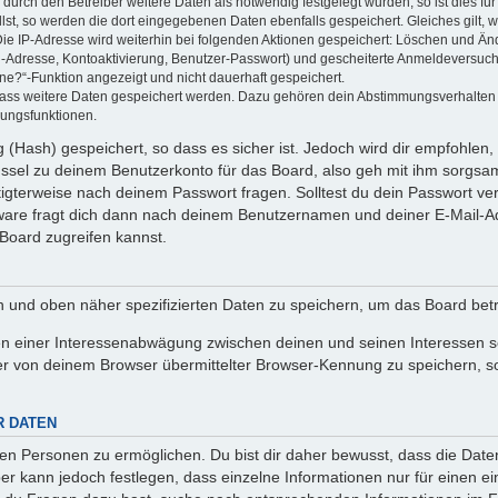
rch den Betreiber weitere Daten als notwendig festgelegt wurden, so ist dies für 
llst, so werden die dort eingegebenen Daten ebenfalls gespeichert. Gleiches gilt, 
Die IP-Adresse wird weiterhin bei folgenden Aktionen gespeichert: Löschen und Än
l-Adresse, Kontoaktivierung, Benutzer-Passwort) und gescheiterte Anmeldeversuch
ine?“-Funktion angezeigt und nicht dauerhaft gespeichert.
 dass weitere Daten gespeichert werden. Dazu gehören dein Abstimmungsverhalten
gungsfunktionen.
(Hash) gespeichert, so dass es sicher ist. Jedoch wird dir empfohlen, 
ssel zu deinem Benutzerkonto für das Board, also geh mit ihm sorgsam
htigterweise nach deinem Passwort fragen. Solltest du dein Passwort v
are fragt dich dann nach deinem Benutzernamen und deiner E-Mail-Ad
Board zugreifen kannst.
en und oben näher spezifizierten Daten zu speichern, um das Board bet
en einer Interessenabwägung zwischen deinen und seinen Interessen sow
r von deinem Browser übermittelter Browser-Kennung zu speichern, so
R DATEN
n Personen zu ermöglichen. Du bist dir daher bewusst, dass die Daten d
ber kann jedoch festlegen, dass einzelne Informationen nur für einen ei