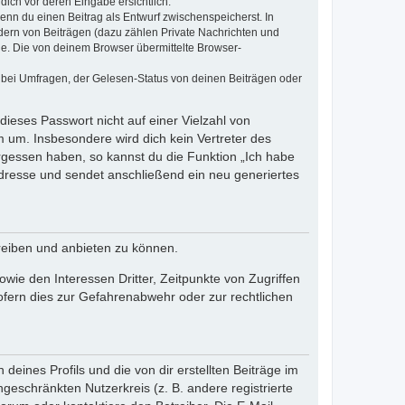
dich vor deren Eingabe ersichtlich.
wenn du einen Beitrag als Entwurf zwischenspeicherst. In
dern von Beiträgen (dazu zählen Private Nachrichten und
e. Die von deinem Browser übermittelte Browser-
 bei Umfragen, der Gelesen-Status von deinen Beiträgen oder
dieses Passwort nicht auf einer Vielzahl von
 um. Insbesondere wird dich kein Vertreter des
ergessen haben, so kannst du die Funktion „Ich habe
resse und sendet anschließend ein neu generiertes
reiben und anbieten zu können.
ie den Interessen Dritter, Zeitpunkte von Zugriffen
fern dies zur Gefahrenabwehr oder zur rechtlichen
eines Profils und die von dir erstellten Beiträge im
ngeschränkten Nutzerkreis (z. B. andere registrierte