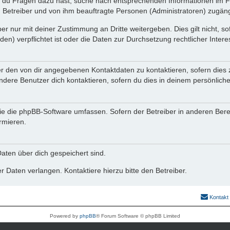
n du Fragen dazu hast, suche nach entsprechenden Informationen im Fo
n Betreiber und von ihm beauftragte Personen (Administratoren) zugäng
r nur mit deiner Zustimmung an Dritte weitergeben. Dies gilt nicht, s
n) verpflichtet ist oder die Daten zur Durchsetzung rechtlicher Interes
er den von dir angegebenen Kontaktdaten zu kontaktieren, sofern dies 
andere Benutzer dich kontaktieren, sofern du dies in deinem persönliche
, die die phpBB-Software umfassen. Sofern der Betreiber in anderen Be
ormieren.
 Daten über dich gespeichert sind.
 Daten verlangen. Kontaktiere hierzu bitte den Betreiber.
Kontakt
Powered by
phpBB
® Forum Software © phpBB Limited
Deutsche Übersetzung durch
phpBB.de