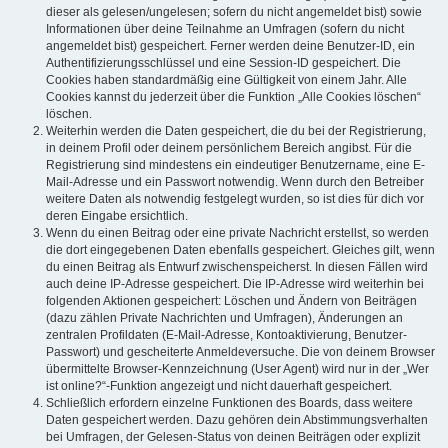
dieser als gelesen/ungelesen; sofern du nicht angemeldet bist) sowie
Informationen über deine Teilnahme an Umfragen (sofern du nicht
angemeldet bist) gespeichert. Ferner werden deine Benutzer-ID, ein
Authentifizierungsschlüssel und eine Session-ID gespeichert. Die
Cookies haben standardmäßig eine Gültigkeit von einem Jahr. Alle
Cookies kannst du jederzeit über die Funktion „Alle Cookies löschen“
löschen.
Weiterhin werden die Daten gespeichert, die du bei der Registrierung,
in deinem Profil oder deinem persönlichem Bereich angibst. Für die
Registrierung sind mindestens ein eindeutiger Benutzername, eine E-
Mail-Adresse und ein Passwort notwendig. Wenn durch den Betreiber
weitere Daten als notwendig festgelegt wurden, so ist dies für dich vor
deren Eingabe ersichtlich.
Wenn du einen Beitrag oder eine private Nachricht erstellst, so werden
die dort eingegebenen Daten ebenfalls gespeichert. Gleiches gilt, wenn
du einen Beitrag als Entwurf zwischenspeicherst. In diesen Fällen wird
auch deine IP-Adresse gespeichert. Die IP-Adresse wird weiterhin bei
folgenden Aktionen gespeichert: Löschen und Ändern von Beiträgen
(dazu zählen Private Nachrichten und Umfragen), Änderungen an
zentralen Profildaten (E-Mail-Adresse, Kontoaktivierung, Benutzer-
Passwort) und gescheiterte Anmeldeversuche. Die von deinem Browser
übermittelte Browser-Kennzeichnung (User Agent) wird nur in der „Wer
ist online?“-Funktion angezeigt und nicht dauerhaft gespeichert.
Schließlich erfordern einzelne Funktionen des Boards, dass weitere
Daten gespeichert werden. Dazu gehören dein Abstimmungsverhalten
bei Umfragen, der Gelesen-Status von deinen Beiträgen oder explizit