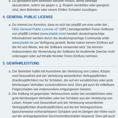
Du gestattest dem Betreiber darüber hinaus, deine Beiträge
abzuändern, sofern sie gegen o. g. Regeln verstoßen oder geeignet
sind, dem Betreiber oder einem Dritten Schaden zuzufügen.
4. GENERAL PUBLIC LICENSE
Du nimmst zur Kenntnis, dass es sich bei phpBB um eine unter der „
GNU General Public License v2
“ (GPL) bereitgestellten Foren-Software
von phpBB Limited (
www.phpbb.com
) handelt; deutschsprachige
Informationen werden durch die deutschsprachige Community unter
www.phpbb.de
zur Verfügung gestellt. Beide haben keinen Einfluss auf
die Art und Weise, wie die Software verwendet wird. Sie können
insbesondere die Verwendung der Software für bestimmte Zwecke nicht
untersagen oder auf Inhalte fremder Foren Einfluss nehmen.
5. GEWÄHRLEISTUNG
Der Betreiber haftet mit Ausnahme der Verletzung von Leben, Körper
und Gesundheit und der Verletzung wesentlicher Vertragspflichten
(Kardinalpflichten) nur für Schäden, die auf ein vorsätzliches oder grob
fahrlässiges Verhalten zurückzuführen sind. Dies gilt auch für mittelbare
Folgeschäden wie insbesondere entgangenen Gewinn.
Die Haftung ist gegenüber Verbrauchern außer bei vorsätzlichem oder
grob fahrlässigem Verhalten oder bei Schäden aus der Verletzung von
Leben, Körper und Gesundheit und der Verletzung wesentlicher
Vertragspflichten (Kardinalpflichten) auf die bei Vertragsschluss
typischerweise vorhersehbaren Schäden und im übrigen der Höhe nach
auf die vertragstypischen Durchschnittsschäden begrenzt. Dies gilt auch