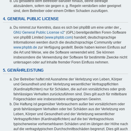
Du gestattest dem Betreiber darüber hinaus, deine Beiträge
abzuändern, sofern sie gegen o. g. Regeln verstoßen oder geeignet
sind, dem Betreiber oder einem Dritten Schaden zuzufügen.
4. GENERAL PUBLIC LICENSE
Du nimmst zur Kenntnis, dass es sich bei phpBB um eine unter der „
GNU General Public License v2
“ (GPL) bereitgestellten Foren-Software
von phpBB Limited (
www.phpbb.com
) handelt; deutschsprachige
Informationen werden durch die deutschsprachige Community unter
www.phpbb.de
zur Verfügung gestellt. Beide haben keinen Einfluss auf
die Art und Weise, wie die Software verwendet wird. Sie können
insbesondere die Verwendung der Software für bestimmte Zwecke nicht
untersagen oder auf Inhalte fremder Foren Einfluss nehmen.
5. GEWÄHRLEISTUNG
Der Betreiber haftet mit Ausnahme der Verletzung von Leben, Körper
und Gesundheit und der Verletzung wesentlicher Vertragspflichten
(Kardinalpflichten) nur für Schäden, die auf ein vorsätzliches oder grob
fahrlässiges Verhalten zurückzuführen sind. Dies gilt auch für mittelbare
Folgeschäden wie insbesondere entgangenen Gewinn.
Die Haftung ist gegenüber Verbrauchern außer bei vorsätzlichem oder
grob fahrlässigem Verhalten oder bei Schäden aus der Verletzung von
Leben, Körper und Gesundheit und der Verletzung wesentlicher
Vertragspflichten (Kardinalpflichten) auf die bei Vertragsschluss
typischerweise vorhersehbaren Schäden und im übrigen der Höhe nach
auf die vertragstypischen Durchschnittsschäden begrenzt. Dies gilt auch