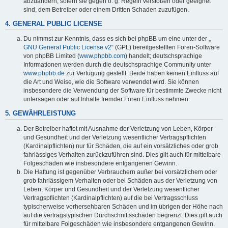
abzuändern, sofern sie gegen o. g. Regeln verstoßen oder geeignet
sind, dem Betreiber oder einem Dritten Schaden zuzufügen.
4. GENERAL PUBLIC LICENSE
Du nimmst zur Kenntnis, dass es sich bei phpBB um eine unter der „
GNU General Public License v2
“ (GPL) bereitgestellten Foren-Software
von phpBB Limited (
www.phpbb.com
) handelt; deutschsprachige
Informationen werden durch die deutschsprachige Community unter
www.phpbb.de
zur Verfügung gestellt. Beide haben keinen Einfluss auf
die Art und Weise, wie die Software verwendet wird. Sie können
insbesondere die Verwendung der Software für bestimmte Zwecke nicht
untersagen oder auf Inhalte fremder Foren Einfluss nehmen.
5. GEWÄHRLEISTUNG
Der Betreiber haftet mit Ausnahme der Verletzung von Leben, Körper
und Gesundheit und der Verletzung wesentlicher Vertragspflichten
(Kardinalpflichten) nur für Schäden, die auf ein vorsätzliches oder grob
fahrlässiges Verhalten zurückzuführen sind. Dies gilt auch für mittelbare
Folgeschäden wie insbesondere entgangenen Gewinn.
Die Haftung ist gegenüber Verbrauchern außer bei vorsätzlichem oder
grob fahrlässigem Verhalten oder bei Schäden aus der Verletzung von
Leben, Körper und Gesundheit und der Verletzung wesentlicher
Vertragspflichten (Kardinalpflichten) auf die bei Vertragsschluss
typischerweise vorhersehbaren Schäden und im übrigen der Höhe nach
auf die vertragstypischen Durchschnittsschäden begrenzt. Dies gilt auch
für mittelbare Folgeschäden wie insbesondere entgangenen Gewinn.