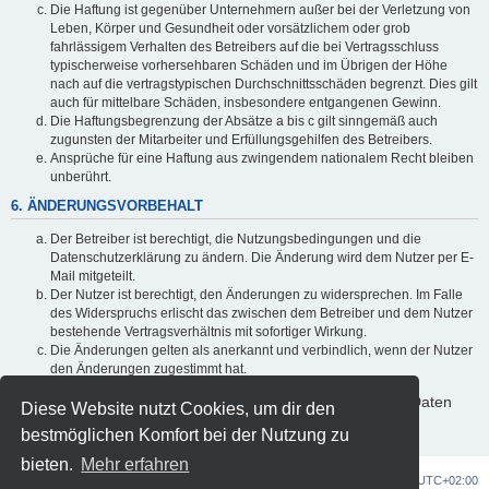
Die Haftung ist gegenüber Unternehmern außer bei der Verletzung von
Leben, Körper und Gesundheit oder vorsätzlichem oder grob
fahrlässigem Verhalten des Betreibers auf die bei Vertragsschluss
typischerweise vorhersehbaren Schäden und im Übrigen der Höhe
nach auf die vertragstypischen Durchschnittsschäden begrenzt. Dies gilt
auch für mittelbare Schäden, insbesondere entgangenen Gewinn.
Die Haftungsbegrenzung der Absätze a bis c gilt sinngemäß auch
zugunsten der Mitarbeiter und Erfüllungsgehilfen des Betreibers.
Ansprüche für eine Haftung aus zwingendem nationalem Recht bleiben
unberührt.
6. ÄNDERUNGSVORBEHALT
Der Betreiber ist berechtigt, die Nutzungsbedingungen und die
Datenschutzerklärung zu ändern. Die Änderung wird dem Nutzer per E-
Mail mitgeteilt.
Der Nutzer ist berechtigt, den Änderungen zu widersprechen. Im Falle
des Widerspruchs erlischt das zwischen dem Betreiber und dem Nutzer
bestehende Vertragsverhältnis mit sofortiger Wirkung.
Die Änderungen gelten als anerkannt und verbindlich, wenn der Nutzer
den Änderungen zugestimmt hat.
Informationen über den Umgang mit deinen persönlichen Daten
Diese Website nutzt Cookies, um dir den
sind in der Datenschutzerklärung enthalten.
bestmöglichen Komfort bei der Nutzung zu
bieten.
Mehr erfahren
OZG-Forum
Alle Zeiten sind
UTC+02:00