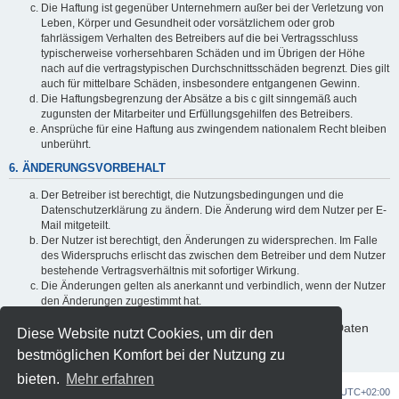
Die Haftung ist gegenüber Unternehmern außer bei der Verletzung von
Leben, Körper und Gesundheit oder vorsätzlichem oder grob
fahrlässigem Verhalten des Betreibers auf die bei Vertragsschluss
typischerweise vorhersehbaren Schäden und im Übrigen der Höhe
nach auf die vertragstypischen Durchschnittsschäden begrenzt. Dies gilt
auch für mittelbare Schäden, insbesondere entgangenen Gewinn.
Die Haftungsbegrenzung der Absätze a bis c gilt sinngemäß auch
zugunsten der Mitarbeiter und Erfüllungsgehilfen des Betreibers.
Ansprüche für eine Haftung aus zwingendem nationalem Recht bleiben
unberührt.
6. ÄNDERUNGSVORBEHALT
Der Betreiber ist berechtigt, die Nutzungsbedingungen und die
Datenschutzerklärung zu ändern. Die Änderung wird dem Nutzer per E-
Mail mitgeteilt.
Der Nutzer ist berechtigt, den Änderungen zu widersprechen. Im Falle
des Widerspruchs erlischt das zwischen dem Betreiber und dem Nutzer
bestehende Vertragsverhältnis mit sofortiger Wirkung.
Die Änderungen gelten als anerkannt und verbindlich, wenn der Nutzer
den Änderungen zugestimmt hat.
Informationen über den Umgang mit deinen persönlichen Daten
Diese Website nutzt Cookies, um dir den
sind in der Datenschutzerklärung enthalten.
bestmöglichen Komfort bei der Nutzung zu
bieten.
Mehr erfahren
OZG-Forum
Alle Zeiten sind
UTC+02:00