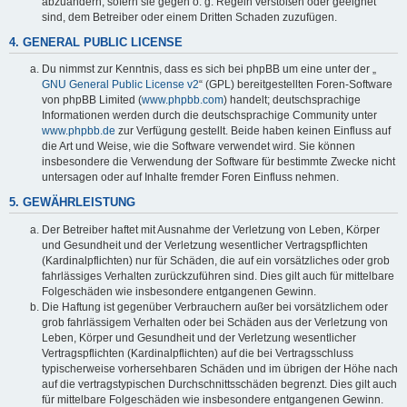
abzuändern, sofern sie gegen o. g. Regeln verstoßen oder geeignet
sind, dem Betreiber oder einem Dritten Schaden zuzufügen.
4. GENERAL PUBLIC LICENSE
Du nimmst zur Kenntnis, dass es sich bei phpBB um eine unter der „
GNU General Public License v2
“ (GPL) bereitgestellten Foren-Software
von phpBB Limited (
www.phpbb.com
) handelt; deutschsprachige
Informationen werden durch die deutschsprachige Community unter
www.phpbb.de
zur Verfügung gestellt. Beide haben keinen Einfluss auf
die Art und Weise, wie die Software verwendet wird. Sie können
insbesondere die Verwendung der Software für bestimmte Zwecke nicht
untersagen oder auf Inhalte fremder Foren Einfluss nehmen.
5. GEWÄHRLEISTUNG
Der Betreiber haftet mit Ausnahme der Verletzung von Leben, Körper
und Gesundheit und der Verletzung wesentlicher Vertragspflichten
(Kardinalpflichten) nur für Schäden, die auf ein vorsätzliches oder grob
fahrlässiges Verhalten zurückzuführen sind. Dies gilt auch für mittelbare
Folgeschäden wie insbesondere entgangenen Gewinn.
Die Haftung ist gegenüber Verbrauchern außer bei vorsätzlichem oder
grob fahrlässigem Verhalten oder bei Schäden aus der Verletzung von
Leben, Körper und Gesundheit und der Verletzung wesentlicher
Vertragspflichten (Kardinalpflichten) auf die bei Vertragsschluss
typischerweise vorhersehbaren Schäden und im übrigen der Höhe nach
auf die vertragstypischen Durchschnittsschäden begrenzt. Dies gilt auch
für mittelbare Folgeschäden wie insbesondere entgangenen Gewinn.