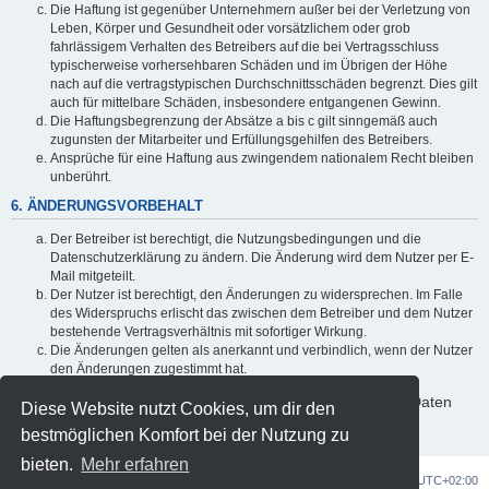
Die Haftung ist gegenüber Unternehmern außer bei der Verletzung von
Leben, Körper und Gesundheit oder vorsätzlichem oder grob
fahrlässigem Verhalten des Betreibers auf die bei Vertragsschluss
typischerweise vorhersehbaren Schäden und im Übrigen der Höhe
nach auf die vertragstypischen Durchschnittsschäden begrenzt. Dies gilt
auch für mittelbare Schäden, insbesondere entgangenen Gewinn.
Die Haftungsbegrenzung der Absätze a bis c gilt sinngemäß auch
zugunsten der Mitarbeiter und Erfüllungsgehilfen des Betreibers.
Ansprüche für eine Haftung aus zwingendem nationalem Recht bleiben
unberührt.
6. ÄNDERUNGSVORBEHALT
Der Betreiber ist berechtigt, die Nutzungsbedingungen und die
Datenschutzerklärung zu ändern. Die Änderung wird dem Nutzer per E-
Mail mitgeteilt.
Der Nutzer ist berechtigt, den Änderungen zu widersprechen. Im Falle
des Widerspruchs erlischt das zwischen dem Betreiber und dem Nutzer
bestehende Vertragsverhältnis mit sofortiger Wirkung.
Die Änderungen gelten als anerkannt und verbindlich, wenn der Nutzer
den Änderungen zugestimmt hat.
Informationen über den Umgang mit deinen persönlichen Daten
Diese Website nutzt Cookies, um dir den
sind in der Datenschutzerklärung enthalten.
bestmöglichen Komfort bei der Nutzung zu
bieten.
Mehr erfahren
OZG-Forum
Alle Zeiten sind
UTC+02:00