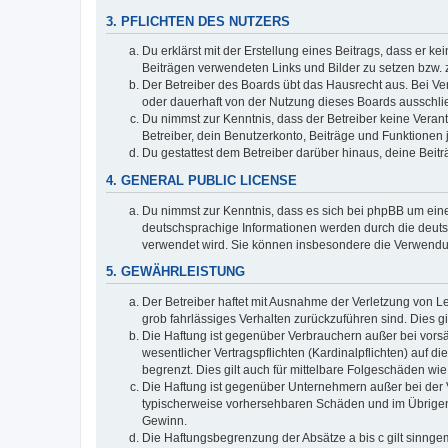
3. PFLICHTEN DES NUTZERS
Du erklärst mit der Erstellung eines Beitrags, dass er ke
Beiträgen verwendeten Links und Bilder zu setzen bzw.
Der Betreiber des Boards übt das Hausrecht aus. Bei V
oder dauerhaft von der Nutzung dieses Boards ausschlie
Du nimmst zur Kenntnis, dass der Betreiber keine Verantw
Betreiber, dein Benutzerkonto, Beiträge und Funktionen 
Du gestattest dem Betreiber darüber hinaus, deine Beit
4. GENERAL PUBLIC LICENSE
Du nimmst zur Kenntnis, dass es sich bei phpBB um eine
deutschsprachige Informationen werden durch die deu
verwendet wird. Sie können insbesondere die Verwendun
5. GEWÄHRLEISTUNG
Der Betreiber haftet mit Ausnahme der Verletzung von Le
grob fahrlässiges Verhalten zurückzuführen sind. Dies 
Die Haftung ist gegenüber Verbrauchern außer bei vors
wesentlicher Vertragspflichten (Kardinalpflichten) auf
begrenzt. Dies gilt auch für mittelbare Folgeschäden 
Die Haftung ist gegenüber Unternehmern außer bei der V
typischerweise vorhersehbaren Schäden und im Übrigen 
Gewinn.
Die Haftungsbegrenzung der Absätze a bis c gilt sinnge