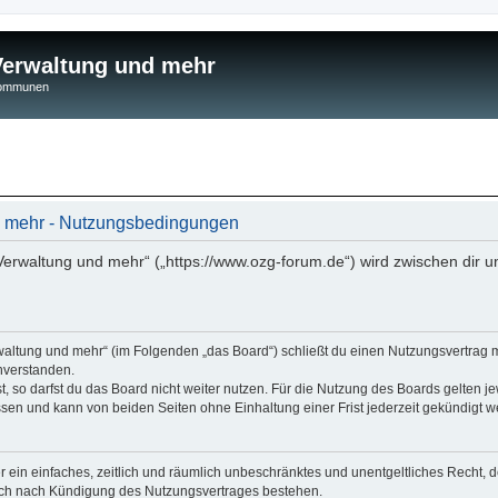
 Verwaltung und mehr
 Kommunen
nd mehr - Nutzungsbedingungen
 Verwaltung und mehr“ („https://www.ozg-forum.de“) wird zwischen dir u
rwaltung und mehr“ (im Folgenden „das Board“) schließt du einen Nutzungsvertrag 
nverstanden.
 so darfst du das Board nicht weiter nutzen. Für die Nutzung des Boards gelten jew
sen und kann von beiden Seiten ohne Einhaltung einer Frist jederzeit gekündigt w
ber ein einfaches, zeitlich und räumlich unbeschränktes und unentgeltliches Recht
auch nach Kündigung des Nutzungsvertrages bestehen.