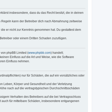
erklärst insbesondere, dass du das Recht besitzt, die in deinen
n Regeln kann der Betreiber dich nach Abmahnung zeitweise
er die er nicht zur Kenntnis genommen hat. Du gestattest dem
 Betreiber oder einem Dritten Schaden zuzufügen.
e von phpBB Limited (
www.phpbb.com
) handelt;
keinen Einfluss auf die Art und Weise, wie die Software
oren Einfluss nehmen.
inalpflichten) nur für Schäden, die auf ein vorsätzliches oder
von Leben, Körper und Gesundheit und der Verletzung
r Höhe nach auf die vertragstypischen Durchschnittsschäden
sigem Verhalten des Betreibers auf die bei Vertragsschluss
lt auch für mittelbare Schäden, insbesondere entgangenen