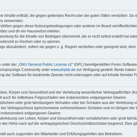
ine Inhalte enthält, die gegen geltendes Recht oder die guten Sitten verstoßen. Du 
 zu verwenden.
erstößen gegen diese Nutzungsbedingungen oder anderer im Board veröffentlichte
ßen und dir ein Hausverbot erteilen.
ortung für die Inhalte von Beiträgen übernimmt, die er nicht selbst erstellt hat od
jederzeit zu löschen oder zu sperren.
räge abzuändern, sofern sie gegen o. g. Regeln verstoßen oder geeignet sind, dem
 unter der „
GNU General Public License v2
“ (GPL) bereitgestellten Foren-Softwar
tschsprachige Community unter
www.phpbb.de
zur Verfügung gestellt. Beide haben 
g der Software für bestimmte Zwecke nicht untersagen oder auf Inhalte fremder F
ben, Körper und Gesundheit und der Verletzung wesentlicher Vertragspflichten (Kard
gilt auch für mittelbare Folgeschäden wie insbesondere entgangenen Gewinn.
ätzlichem oder grob fahrlässigem Verhalten oder bei Schäden aus der Verletzung 
 die bei Vertragsschluss typischerweise vorhersehbaren Schäden und im übrigen de
wie insbesondere entgangenen Gewinn.
erletzung von Leben, Körper und Gesundheit oder vorsätzlichem oder grob fahrläs
der Höhe nach auf die vertragstypischen Durchschnittsschäden begrenzt. Dies gi
mäß auch zugunsten der Mitarbeiter und Erfüllungsgehilfen des Betreibers.