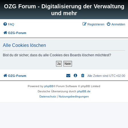
OZG Forum - Digitalisierung der Verwaltung
und mehr
FAQ
Registrieren
Anmelden
OZG-Forum
Alle Cookies löschen
Bist du dir sicher, dass du alle Cookies des Boards löschen möchtest?
OZG-Forum
Alle Zeiten sind
UTC+02:00
Powered by
phpBB
® Forum Software © phpBB Limited
Deutsche Übersetzung durch
phpBB.de
Datenschutz
|
Nutzungsbedingungen