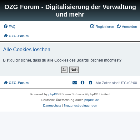
OZG Forum - Digitalisierung der Verwaltung
und mehr
FAQ
Registrieren
Anmelden
OZG-Forum
Alle Cookies löschen
Bist du dir sicher, dass du alle Cookies des Boards löschen möchtest?
OZG-Forum
Alle Zeiten sind
UTC+02:00
Powered by
phpBB
® Forum Software © phpBB Limited
Deutsche Übersetzung durch
phpBB.de
Datenschutz
|
Nutzungsbedingungen