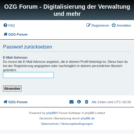
OZG Forum - Digitalisierung der Verwaltung
und mehr
FAQ
Registrieren
Anmelden
OZG-Forum
Passwort zurücksetzen
E-Mail-Adresse:
Du musst die E-Mail-Adresse angeben, die in deinem Profil hinterlegt ist. Diese hast du
bei der Registrierung angegeben oder nachträglich in deinem persönlichen Bereich
geändert.
OZG-Forum
Alle Zeiten sind
UTC+02:00
Powered by
phpBB
® Forum Software © phpBB Limited
Deutsche Übersetzung durch
phpBB.de
Datenschutz
|
Nutzungsbedingungen