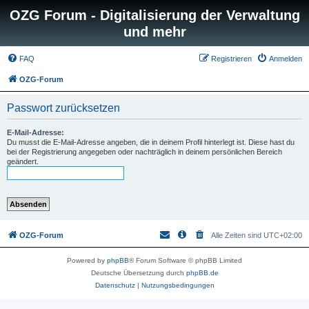
OZG Forum - Digitalisierung der Verwaltung
und mehr
FAQ
Registrieren
Anmelden
OZG-Forum
Passwort zurücksetzen
E-Mail-Adresse:
Du musst die E-Mail-Adresse angeben, die in deinem Profil hinterlegt ist. Diese hast du
bei der Registrierung angegeben oder nachträglich in deinem persönlichen Bereich
geändert.
OZG-Forum
Alle Zeiten sind
UTC+02:00
Powered by
phpBB
® Forum Software © phpBB Limited
Deutsche Übersetzung durch
phpBB.de
Datenschutz
|
Nutzungsbedingungen